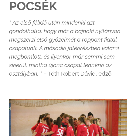
POCSÉK
”
Az első félidő után mindenki azt
gondolhatta, hogy már a bajnoki nyitányon
megszerzi első győzelmét a roppant fiatal
csapatunk. A második játékrész
ben valami
megbomlott, és ilyenkor már semmi sem
sikerül, mintha újonc csapat lennénk az
osztályban. ” –
Tóth Robert Dávid, edző