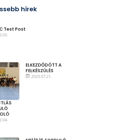
issebb hírek
 Test Post
2.03.
ELKEZDŐDÖTT A
FELKÉSZÜLÉS
2025.07.21.
TLÁS
DULÓ
MOLÓ
2.04.