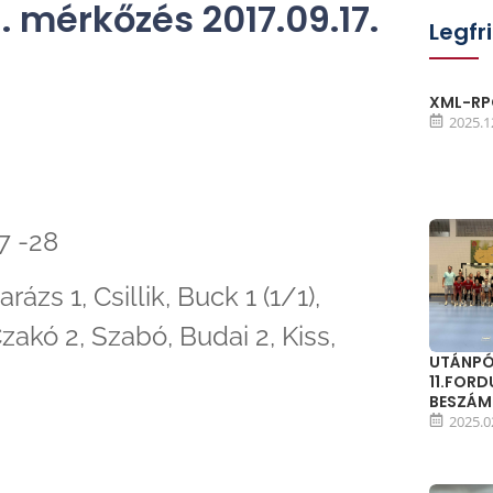
 1. mérkőzés 2017.09.17.
Legfr
XML-RPC
2025.1
7 -28
rázs 1, Csillik, Buck 1 (1/1),
zakó 2, Szabó, Budai 2, Kiss,
UTÁNPÓ
11.FOR
BESZÁ
2025.0