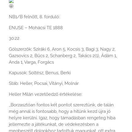
NB1/B felnőtt, 8. forduló:
ENUSE – Mohácsi TE 1888
30:22
Gólszerzők: Sziráki 6, Aron 5, Kocsis 3, Bagi 3, Nagy 2,
Gazsovics 2, Bűcs 2, Schanberg 2, Takács 2(1), Ádám 1,
Anda 1, Varga, Forgács
Kapusok: Soltész, Benus, Berki
Stáb: Heller, Pocsai, Vitányi, Molnár
Heller Milán vezetőedző értékelése:
,,Borzasztóan fontos két pontot szereztünk, de talán
még annál is fontosabb, hogy a hitünk kezd újra jó
helyre kerülni. Igaz, hogy támadásban rengeteg hiba
jellemezte a játékunkat, de védekezésben a
megbeszélt dolgokhoz tartottuk magunkat, ott extra