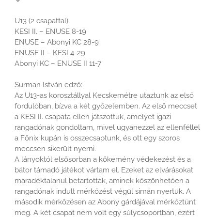
U13 (2 csapattal)
KESI II. – ENUSE 8-19
ENUSE – Abonyi KC 28-9
ENUSE II – KESI 4-29
Abonyi KC – ENUSE II 11-7
Surman István edző:
Az U13-as korosztállyal Kecskemétre utaztunk az első
fordulóban, bízva a két győzelemben. Az első meccset
a KESI II. csapata ellen játszottuk, amelyet igazi
rangadónak gondoltam, mivel ugyanezzel az ellenféllel
a Főnix kupán is összecsaptunk, és ott egy szoros
meccsen sikerült nyerni.
A lányoktól elsősorban a kőkemény védekezést és a
bátor támadó játékot vártam el. Ezeket az elvárásokat
maradéktalanul betartották, aminek köszönhetően a
rangadónak indult mérkőzést végül simán nyertük. A
második mérkőzésen az Abony gárdájával mérkőztünt
meg. A két csapat nem volt egy súlycsoportban, ezért