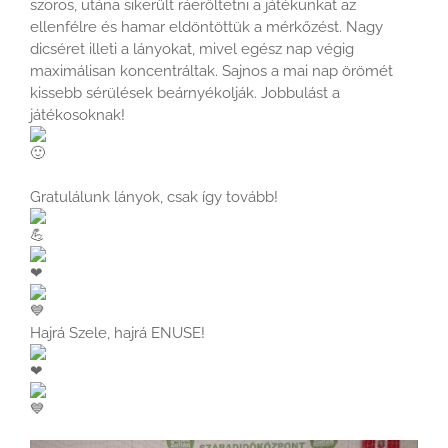
szoros, utána sikerült ráerőltetni a játékunkat az
ellenfélre és hamar eldöntöttük a mérkőzést. Nagy
dicséret illeti a lányokat, mivel egész nap végig
maximálisan koncentráltak. Sajnos a mai nap örömét
kissebb sérülések beárnyékolják. Jobbulást a
játékosoknak!
Gratulálunk lányok, csak így tovább!
Hajrá Szele, hajrá ENUSE!