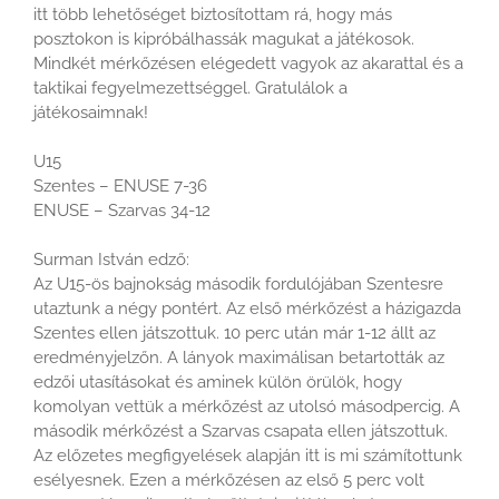
itt több lehetőséget biztosítottam rá, hogy más
posztokon is kipróbálhassák magukat a játékosok.
Mindkét mérkőzésen elégedett vagyok az akarattal és a
taktikai fegyelmezettséggel. Gratulálok a
játékosaimnak!
U15
Szentes – ENUSE 7-36
ENUSE – Szarvas 34-12
Surman István edző:
Az U15-ös bajnokság második fordulójában Szentesre
utaztunk a négy pontért. Az első mérkőzést a házigazda
Szentes ellen játszottuk. 10 perc után már 1-12 állt az
eredményjelzőn. A lányok maximálisan betartották az
edzői utasításokat és aminek külön örülök, hogy
komolyan vettük a mérkőzést az utolsó másodpercig. A
második mérkőzést a Szarvas csapata ellen játszottuk.
Az előzetes megfigyelések alapján itt is mi számítottunk
esélyesnek. Ezen a mérkőzésen az első 5 perc volt