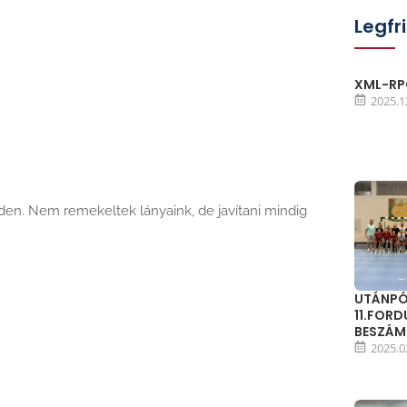
Legfr
XML-RPC
2025.1
rden. Nem remekeltek lányaink, de javítani mindig
UTÁNPÓ
11.FOR
BESZÁ
2025.0