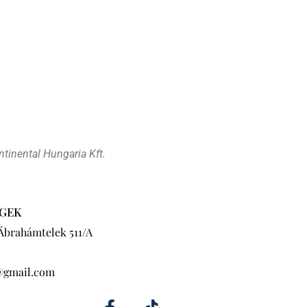
tinental Hungaria Kft.
GEK
 Ábrahámtelek 511/A
@gmail.com