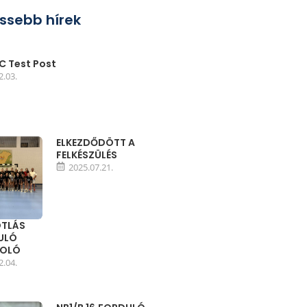
issebb hírek
 Test Post
2.03.
ELKEZDŐDÖTT A
FELKÉSZÜLÉS
2025.07.21.
TLÁS
DULÓ
MOLÓ
2.04.