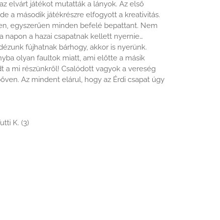
az elvárt játékot mutatták a lányok. Az első
 a második játékrészre elfogyott a kreativitás.
ben, egyszerűen minden befelé bepattant. Nem
a napon a hazai csapatnak kellett nyernie…
dézunk fújhatnak bárhogy, akkor is nyerünk.
yba olyan faultok miatt, ami előtte a másik
t a mi részünkről! Csalódott vagyok a vereség
 bőven. Az mindent elárul, hogy az Érdi csapat úgy
tti K. (3)