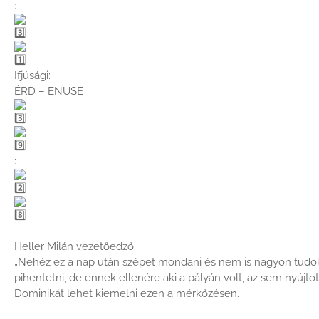
:
Ifjúsági:
ÉRD – ENUSE
:
Heller Milán vezetőedző:
„Nehéz ez a nap után szépet mondani és nem is nagyon tudok.
pihentetni, de ennek ellenére aki a pályán volt, az sem nyújtot
Dominikát lehet kiemelni ezen a mérkőzésen.