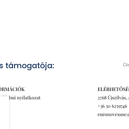
s támogatója:
Con
ORMÁCIÓK
ELÉRHETŐSÉ
védelmi nyilatkozat
2768 Újszilvás,
+36 30 6259746
euronovexuse