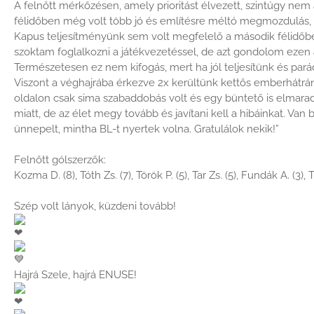
A felnőtt mérkőzésen, amely prioritást élvezett, szintúgy nem 
félidőben még volt több jó és említésre méltó megmozdulás, de
Kapus teljesítményünk sem volt megfelelő a második félidő
szoktam foglalkozni a játékvezetéssel, de azt gondolom ezen 
Természetesen ez nem kifogás, mert ha jól teljesítünk és pará
Viszont a véghajrába érkezve 2x kerültünk kettős emberhátrán
oldalon csak sima szabaddobás volt és egy büntető is elmarad
miatt, de az élet megy tovább és javítani kell a hibáinkat. Van
ünnepelt, mintha BL-t nyertek volna. Gratulálok nekik!”
Felnőtt gólszerzők:
Kozma D. (8), Tóth Zs. (7), Török P. (5), Tar Zs. (5), Fundák A. (3), Tu
Szép volt lányok, küzdeni tovább!
Hajrá Szele, hajrá ENUSE!